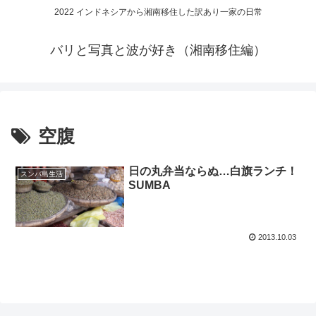
2022 インドネシアから湘南移住した訳あり一家の日常
バリと写真と波が好き（湘南移住編）
空腹
日の丸弁当ならぬ…白旗ランチ！
スンバ島生活
SUMBA
2013.10.03