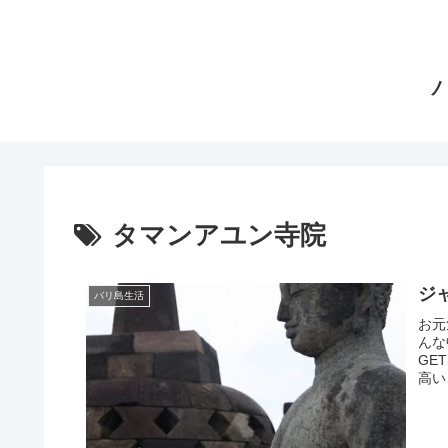
タマンアユン寺院
ジ
バリ島生活
お元
んな
GE
高い