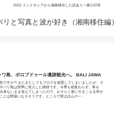
2022 インドネシアから湘南移住した訳あり一家の日常
バリと写真と波が好き（湘南移住編
ャワ島、ボロブドゥール遺跡観光へ。 BALI JAWA
気ですか?! またまたしてもブログを放置してしまいましたが、そ
中バリ島は雨季に突入した模様です。今季も相変わらず、車を
T出来ないまま迎えてしまったので、おそらく家に引きこもる率が
ことは間違いなさそうです。ところで実はほんの一...