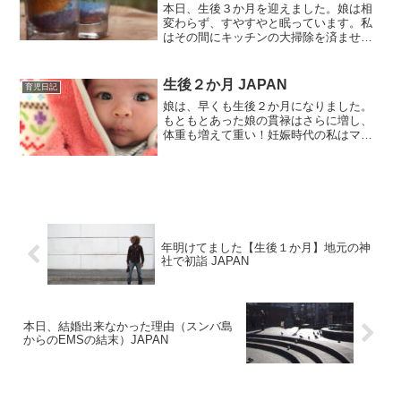
本日、生後３か月を迎えました。娘は相
変わらず、すやすやと眠っています。私
はその間にキッチンの大掃除を済ませて
ちょっとスッキリ。ところで、ベビーグ
ッズが増えるに伴い、どんどん我が家の
空スペースがなくなり始めました。とい
生後２か月 JAPAN
育児日記
う訳で最近は、話題の本”...
娘は、早くも生後２か月になりました。
もともとあった娘の貫禄はさらに増し、
体重も増えて重い！妊娠時代の私はマイ
ナートラブルの標本みたいな感じで最悪
の状態だったんですが、育児に移行しや
っと普通に日常生活が送れる感じに戻り
ました。けれど、そんな娘...
年明けてました【生後１か月】地元の神
社で初詣 JAPAN
本日、結婚出来なかった理由（スンバ島
からのEMSの結末）JAPAN