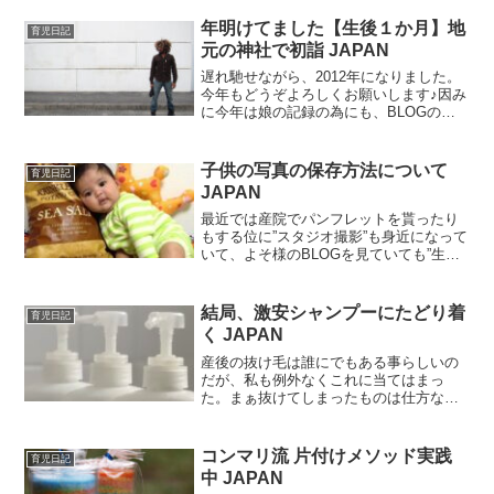
いたのですが、この日は特に眠たくて眠
たくて…娘と一緒にな...
年明けてました【生後１か月】地
育児日記
元の神社で初詣 JAPAN
遅れ馳せながら、2012年になりました。
今年もどうぞよろしくお願いします♪因み
に今年は娘の記録の為にも、BLOGの更
新頻度を若干上げて行こうと思っていま
す。昨年は東日本大震災に続き、各地で
災害の多い本当に大変な一年でしたが、
子供の写真の保存方法について
育児日記
たくさんの人が命...
JAPAN
最近では産院でパンフレットを貰ったり
もする位に”スタジオ撮影”も身近になって
いて、よそ様のBLOGを見ていても”生後
１ヶ月のお宮参り”や”生後100日前後のお
食い始め”の時にスタジオに子供の写真を
撮りに行く人も多いみたいだけど、ウチ
結局、激安シャンプーにたどり着
育児日記
はまだで...
く JAPAN
産後の抜け毛は誰にでもある事らしいの
だが、私も例外なくこれに当てはまっ
た。まぁ抜けてしまったものは仕方ない
にしても、今生えている分のダメージも
どえらい事に…。シャンプーを転々とし
てみたものの、これといった手ごたえも
コンマリ流 片付けメソッド実践
育児日記
無くて放置していた。が、あ...
中 JAPAN