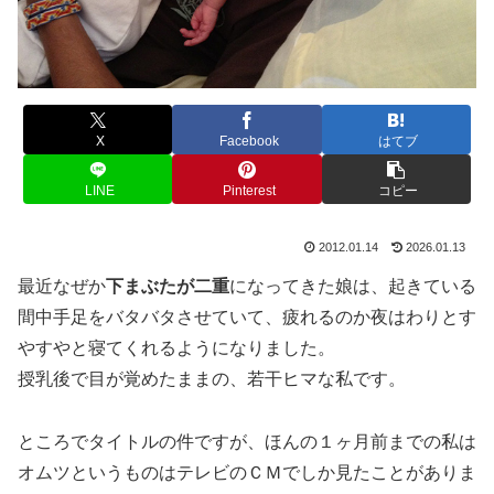
X
Facebook
はてブ
LINE
Pinterest
コピー
2012.01.14
2026.01.13
最近なぜか
下まぶたが二重
になってきた娘は、起きている
間中手足をバタバタさせていて、疲れるのか夜はわりとす
やすやと寝てくれるようになりました。
授乳後で目が覚めたままの、若干ヒマな私です。
ところでタイトルの件ですが、ほんの１ヶ月前までの私は
オムツというものはテレビのＣＭでしか見たことがありま