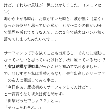
けど、それらの意味が一気に分かりました。（スミマセ
ン）
海から上がる時は、お腹がすいた時と、波が無く（悪く）
なった時位だと思っていた私が、ヒザ〜コシの僅か30分
で限界を感じてまうなんて、この１年で筋力はハンパ無く
落ちてしまったみたいです…。
サーフィンって手を抜くことも出来るし、そんなに運動に
なっていないと思っていたけれど、板に座っているだけで
も
実は結構な運動量だった
んだと初めて気付きました。
で、悲しすぎた私は着替えるなり、去年出産したサーファ
ーの友人に電話してみる事に。
「今日さぁ、産後初めてサーフィンしてんけど〜」
と一言言うなり彼女は何も聞かずに
「衝撃だったでしょ？？」と…。
「そう…それそれ…」