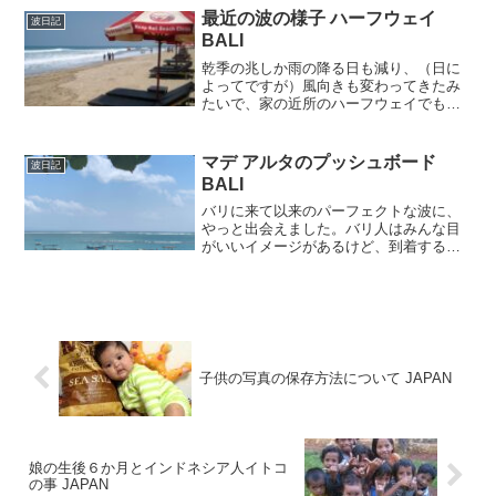
最近の波の様子 ハーフウェイ
波日記
BALI
乾季の兆しか雨の降る日も減り、（日に
よってですが）風向きも変わってきたみ
たいで、家の近所のハーフウェイでもサ
ーフィン出来る日が増えてきました。サ
イズは胸〜頭位で、満潮前２時間ほどが
ベスト（らしい）です。「BALIなのにビ
マデ アルタのプッシュボード
波日記
ーチでサーフィン？」...
BALI
バリに来て以来のパーフェクトな波に、
やっと出会えました。バリ人はみんな目
がいいイメージがあるけど、到着するな
り早速エアポートローカルのカトゥーが
手を振ってくれた。彼は７年前に初めて
私がバリに来た時にサーフガイドをして
くれ、デングの時もポカリ...
子供の写真の保存方法について JAPAN
娘の生後６か月とインドネシア人イトコ
の事 JAPAN