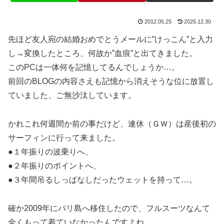
2012.05.25
2025.12.30
先ほど友人宛の結婚おめでとうメールに”けっこん”と入力
し→変換したところ、何故か”血痕”と出てきました。
このPCは一体何を記憶してるんでしょうか…。
前回のBLOGの内容さえも記憶から消えそうな位に放置し
ていました、ご無沙汰しています。
かれこれ何週間か前の事だけど、連休（ＧＷ）は産後初の
サーフィンに行って来ました。
●１年振りの波乗りへ、
●２年振りのポイントへ、
●３年間吊るしっぱなしだったウェットを持って…。
確か2009年にバリ島へ移住したので、フルスーツなんて
全くもって着ていなかったんですよね。