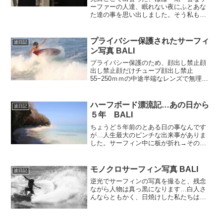
ーファーの人達、眠れない夜にふとあな
た達の事を思い出しました。そう私も同
じ思いをしていてツライです。先ほどの
クラゲの大量発生事件で…痛いし、かゆ
くて、眠れない。しかもこの日に限って
プライバシー保護されたサーフィ
波日記
波は良く、なかなか上がれ...
ン写真 BALI
プライバシー保護のため、顔出し禁止顔
出し禁止顔だけチューブ顔出し禁止
55−250ｍｍの中途半端なレンズで無理矢
理撮った、サーフィンの写真。レンズ伸
びないのでインサイド限定です（笑）
ハーフボード漂流記…あの日から
波日記
５年 BALI
ちょうど５年前のとある日の事なんです
が…人生最大のピンチな出来事がありま
した。サーフィン中に板が折れ→そのま
まカレントに流され→２時間半もの間沖
を漂流するという経験をしてしまいまし
た。詳しくはこちら↓ハーフボード 漂流
モノクロサーフィン写真 BALI
波日記
記 BALIバリ島南部...
逆光でサーフィンの写真を撮ると、残念
ながら人物は真っ黒になります…白人さ
んならともかく、日焼けした私たちはな
おさらですね。編集でもどうにもならな
いので白黒シルエット風にしてみまし
た。