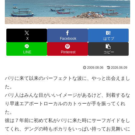
X
Facebook
はてブ
LINE
Pinterest
コピー
2009.08.06
2026.06.09
バリに来て以来のパーフェクトな波に、やっと出会えまし
た。
バリ人はみんな目がいいイメージがあるけど、到着するな
り早速エアポートローカルのカトゥーが手を振ってくれ
た。
彼は７年前に初めて私がバリに来た時にサーフガイドをし
てくれ、デングの時もポカリをいっぱい持ってお見舞いに