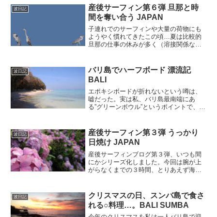
産後サーフィン第６弾 旦那と時
波日記
間を奪い合う JAPAN
子連れでのサーフィンや大量の荷物にも
ようやく慣れてきたこの頃…夏は比較的
旦那の仕事の休みが多く（溶接関係なの
で）久しぶりに平日の海へ行ってきた！
子連れの為、海には交代制で入っている
のだが、私たちが海に入る時間を譲り合
バリ島でハーフボード 漂流記
波日記
うはずも無く、予想通りに...
BALI
エポキシボードが折れないという噂は、
嘘だった。実は私、バリ島最南端にあ
る”グリーンボウル”というポイントで、何
と２時間半も漂流してしまった。職場の
上司と二人で海に行き、「うんー何かで
かそう…でも乗れそう…」と思ったのが
産後サーフィン第３弾 うっかり
波日記
間違い。誰もいない海で...
日焼け JAPAN
産後サーフィンブログ第３弾、いつも間
にかシリーズ化しました。今回は腕が上
がらなくまでの３時間、とりあえず海の
中にいました。といってもサーフィン自
体はまだ完全にリハビリモードでした。
一緒に行った友人から借りてＢＢをした
クリスマスの日、スンバ島で食さ
波日記
数十分が一番有意義に思え...
れる○料理…。BALI SUMBA
今年のクリスマスを私は一人バリ島で迎