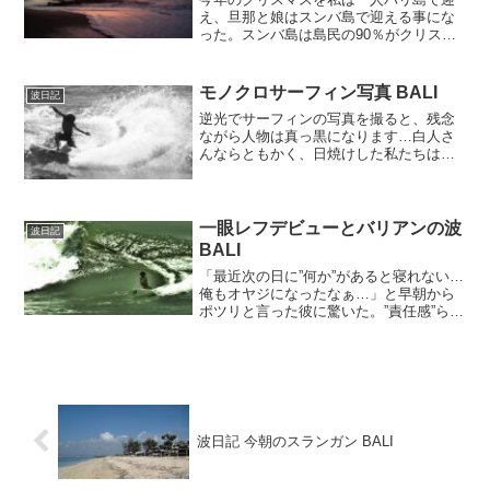
え、旦那と娘はスンバ島で迎える事にな
った。スンバ島は島民の90％がクリスチ
ャンなので、クリスマスはお祈りから始
まり、その後はご近所さんや親戚の家へ
挨拶へ繰り出し、共にお茶を飲み、それ
モノクロサーフィン写真 BALI
波日記
を延々と繰り返す…とい...
逆光でサーフィンの写真を撮ると、残念
ながら人物は真っ黒になります…白人さ
んならともかく、日焼けした私たちはな
おさらですね。編集でもどうにもならな
いので白黒シルエット風にしてみまし
た。
一眼レフデビューとバリアンの波
波日記
BALI
「最近次の日に”何か”があると寝れない…
俺もオヤジになったなぁ…」と早朝から
ポツリと言った彼に驚いた。”責任感”らし
きものを一応持っていたのかと。そして
「ガイドの傍ら写真を撮るから」と、カ
メラと500mmのレンズをぶら下げて出か
けていった。...
波日記 今朝のスランガン BALI