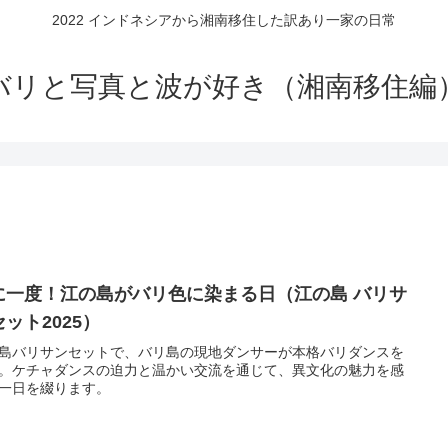
2022 インドネシアから湘南移住した訳あり一家の日常
バリと写真と波が好き（湘南移住編
に一度！江の島がバリ色に染まる日（江の島 バリサ
ット2025）
島バリサンセットで、バリ島の現地ダンサーが本格バリダンスを
。ケチャダンスの迫力と温かい交流を通じて、異文化の魅力を感
一日を綴ります。