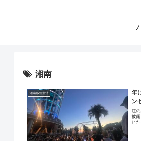
湘南
年
湘南移住生活
ンセ
江の
披露
じた