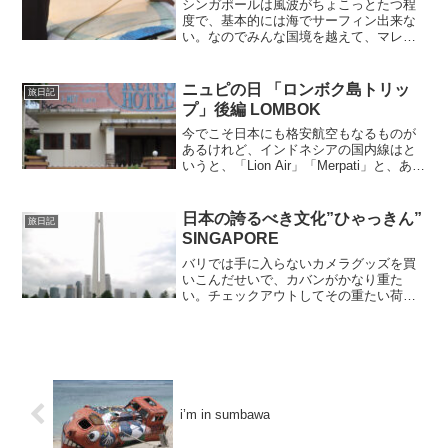
シンガポールは風波がちょこっとたつ程
度で、基本的には海でサーフィン出来な
い。なのでみんな国境を越えて、マレー
シアやインドネシアまで行っている。マ
レーシアの主なポイントは、シンガポー
ルの中心地より◯車で２時間で行ける
ニュピの日 「ロンボク島トリッ
旅日記
「デザル」とその周辺か、◯...
プ」後編 LOMBOK
今でこそ日本にも格安航空もなるものが
あるけれど、インドネシアの国内線はと
いうと、「Lion Air」「Merpati」と、あん
まり馴染みの無い名前の飛行機たちが
悠々と飛び交っている。機内では離陸前
にローカルがホンキでお祈り（無事の離
日本の誇るべき文化”ひゃっきん”
旅日記
着陸を祈...
SINGAPORE
バリでは手に入らないカメラグッズを買
いこんだせいで、カバンがかなり重た
い。チェックアウトしてその重たい荷物
とともに、フライトまでの時間はやはり
またショッピングへ…。100円ショップダ
イソーがあると聞いたので行ってみた。
シンガポールの２ドルシ...
i’m in sumbawa