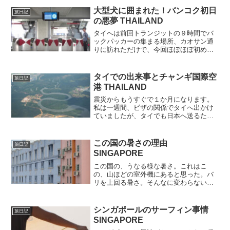
大型犬に囲まれた！バンコク初日
旅日記
の悪夢 THAILAND
タイへは前回トランジットの９時間でバ
ックパッカーの集まる場所、カオサン通
りに訪れただけで、今回ほぼほぼ初めて
のタイ旅行。といっても同じアジアだ
し、バリとそんなに変わらないだろうと
思っていたら、色々と全く違っていまし
タイでの出来事とチャンギ国際空
旅日記
た。まず、最初に乗ったタク...
港 THAILAND
震災からもうすぐで１か月になります。
私は一週間、ビザの関係でタイへ出かけ
ていましたが、タイでも日本へ送るため
の募金活動が盛んで、たくさんの人に
「日本は大丈夫なの？」と声をかけて頂
きました。世界中のたくさんの人が心配
この国の暑さの理由
旅日記
し、応援してくれているんだ...
SINGAPORE
この国の、うなる様な暑さ。これはこ
の、山ほどの室外機にあると思った。バ
リを上回る暑さ。そんなに変わらない緯
度にある上、乾季なのにムシムシと暑さ
がこみ上げる。そしてビルに入るとあり
えないこの涼しさ、というか寒さ…。と
シンガポールのサーフィン事情
旅日記
にかくもの凄い温度差なので...
SINGAPORE