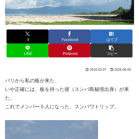
X
Facebook
はてブ
LINE
Pinterest
コピー
2010.02.07
2026.06.05
バリから私の板が来た、
いや正確には、板を持った彼（スンバ島秘境出身）が来
た。
これでメンバー５人になった、スンバワトリップ。